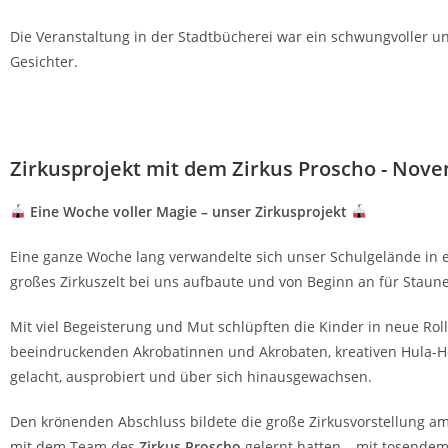
Die Veranstaltung in der Stadtbücherei war ein schwungvoller u
Gesichter.
Zirkusprojekt mit dem Zirkus Proscho - Nov
Eine Woche voller Magie – unser Zirkusprojekt
Eine ganze Woche lang verwandelte sich unser Schulgelände in e
großes Zirkuszelt bei uns aufbaute und von Beginn an für Stau
Mit viel Begeisterung und Mut schlüpften die Kinder in neue Rol
beeindruckenden Akrobatinnen und Akrobaten, kreativen Hula-H
gelacht, ausprobiert und über sich hinausgewachsen.
Den krönenden Abschluss bildete die große Zirkusvorstellung am 
mit dem Team des
Zirkus Proscho
gelernt hatten – mit tosendem