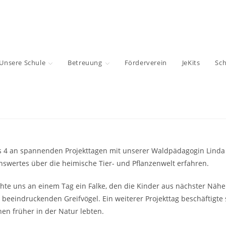
Unsere Schule
Betreuung
Förderverein
JeKits
Sc
s 4 an spannenden Projekttagen mit unserer Waldpädagogin Linda v
nswertes über die heimische Tier- und Pflanzenwelt erfahren.
chte uns an einem Tag ein Falke, den die Kinder aus nächster Nä
beeindruckenden Greifvögel. Ein weiterer Projekttag beschäftigte 
n früher in der Natur lebten.