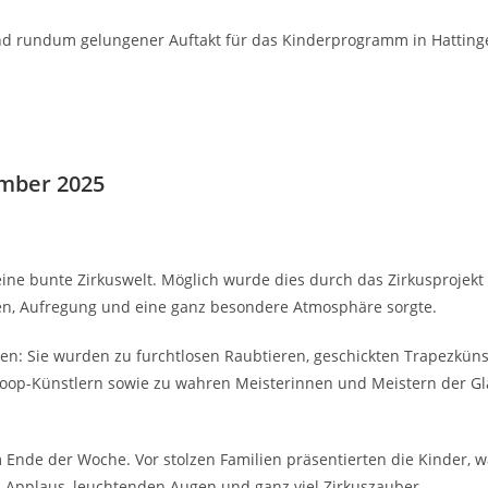
nd rundum gelungener Auftakt für das Kinderprogramm in Hattinge
ember 2025
ine bunte Zirkuswelt. Möglich wurde dies durch das Zirkusprojek
nen, Aufregung und eine ganz besondere Atmosphäre sorgte.
len: Sie wurden zu furchtlosen Raubtieren, geschickten Trapezküns
oop-Künstlern sowie zu wahren Meisterinnen und Meistern der Gl
Ende der Woche. Vor stolzen Familien präsentierten die Kinder, w
 Applaus, leuchtenden Augen und ganz viel Zirkuszauber.